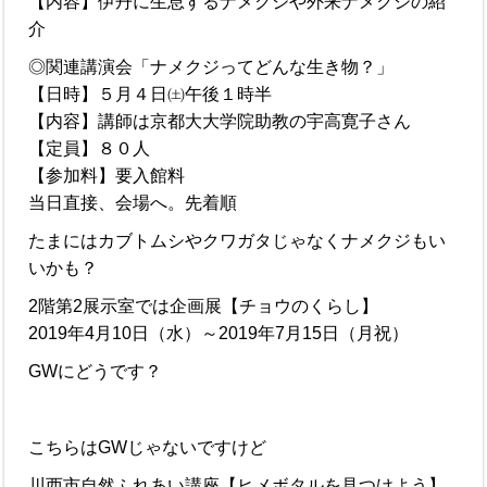
【内容】伊丹に生息するナメクジや外来ナメクジの紹
介
◎関連講演会「ナメクジってどんな生き物？」
【日時】５月４日㈯午後１時半
【内容】講師は京都大大学院助教の宇高寛子さん
【定員】８０人
【参加料】要入館料
当日直接、会場へ。先着順
たまにはカブトムシやクワガタじゃなくナメクジもい
いかも？
2階第2展示室では企画展【チョウのくらし】
2019年4月10日（水）～2019年7月15日（月祝）
GWにどうです？
こちらはGWじゃないですけど
川西市自然ふれあい講座【ヒメボタルを見つけよう】