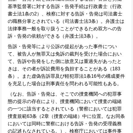
基準監督署に対する告訴・告発手続は行政書士（行政
書士法1条の2）、検察に対する告訴・告発は司法書士
の職務分掌とされている（司法書士法3条）。弁護士は
法律事務一般を取り扱うことができるため双方への告
訴・告発の依頼ができる（弁護士法3条）。
告訴・告発等により公訴の提起があった事件につい
て、被告人が無罪又は免訴の裁判を受けた場合におい
て、告訴や告発をした側に故意又は重過失があったと
きは、その者が訴訟費用を負担することがある（183
条）。また虚偽告訴罪及び軽犯罪法1条16号の構成要件
を充足した場合は刑事責任を問われる可能性もある。
（なお、告訴・告発は、そこでの捜査機関への犯罪事
態の提示の存在により、捜査機関において捜査の端緒
の一つに該当するとされている（警察においては犯罪
捜査規範63条（2章（捜査の端緒）中に位置。なお同条
においては同時に警察における告訴・告発の受理義務
の記述もなされている。）、検察庁においては事件事