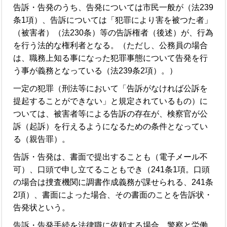
告訴・告発のうち、告発については市民一般が（法239
条1項）、告訴については「犯罪により害を被つた者」
（被害者）（法230条）等の告訴権者（後述）が、行為
を行う法的な権利者となる。（ただし、公務員の場合
は、職務上知る事になった犯罪事態について告発を行
う事が義務となっている（法239条2項）。）
一定の犯罪（刑法等において「告訴がなければ公訴を
提起することができない」と規定されているもの）に
ついては、被害者等による告訴の存在が、検察官が公
訴（起訴）を行えるようになるための条件となってい
る（親告罪）。
告訴・告発は、書面で提出することも（電子メール不
可）、口頭で申し立てることもでき（241条1項。口頭
の場合は捜査機関に調書作成義務が課せられる、241条
2項）、書面によった場合、その書面のことを告訴状・
告発状という。
告訴・告発手続を法律職に依頼する場合、警察と労働