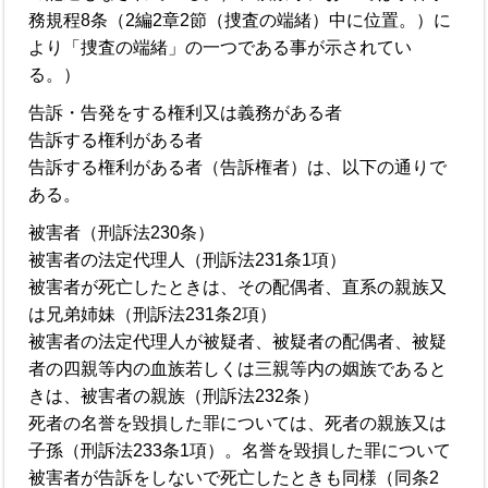
務規程8条（2編2章2節（捜査の端緒）中に位置。）に
より「捜査の端緒」の一つである事が示されてい
る。）
告訴・告発をする権利又は義務がある者
告訴する権利がある者
告訴する権利がある者（告訴権者）は、以下の通りで
ある。
被害者（刑訴法230条）
被害者の法定代理人（刑訴法231条1項）
被害者が死亡したときは、その配偶者、直系の親族又
は兄弟姉妹（刑訴法231条2項）
被害者の法定代理人が被疑者、被疑者の配偶者、被疑
者の四親等内の血族若しくは三親等内の姻族であると
きは、被害者の親族（刑訴法232条）
死者の名誉を毀損した罪については、死者の親族又は
子孫（刑訴法233条1項）。名誉を毀損した罪について
被害者が告訴をしないで死亡したときも同様（同条2