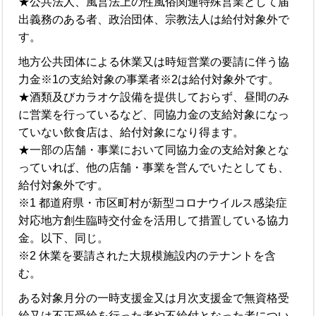
★公共法人、風営法上の性風俗関連特殊営業として届
出義務のある者、政治団体、宗教法人は給付対象外で
す。
地方公共団体による休業又は時短営業の要請に伴う協
力金※1の支給対象の事業者※2は給付対象外です。
★酒類及びカラオケ設備を提供しておらず、昼間のみ
に営業を行っているなど、同協力金の支給対象になっ
ていない飲食店は、給付対象になり得ます。
★一部の店舗・事業において同協力金の支給対象とな
っていれば、他の店舗・事業を営んでいたとしても、
給付対象外です。
※1 都道府県・市区町村が新型コロナウイルス感染症
対応地方創生臨時交付金を活用して措置している協力
金。以下、同じ。
※2 休業を要請された大規模施設内のテナントを含
む。
ある対象月分の一時支援金又は月次支援金で無資格受
給又は不正受給を行った者や不給付となった者につい