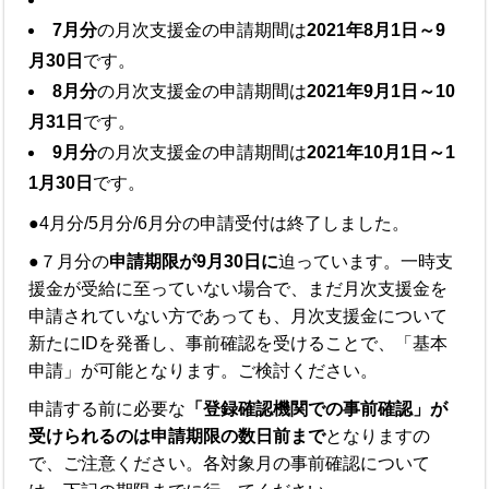
7月分
の月次支援金の申請期間は
2021年8月1日～9
月30日
です。
8月分
の月次支援金の申請期間は
2021年9月1日～10
月31日
です。
9月分
の月次支援金の申請期間は
2021年10月1日～1
1月30日
です。
●4月分/5月分/6月分の申請受付は終了しました。
●７月分の
申請期限が9月30日に
迫っています。一時支
援金が受給に至っていない場合で、まだ月次支援金を
申請されていない方であっても、月次支援金について
新たにIDを発番し、事前確認を受けることで、「基本
申請」が可能となります。ご検討ください。
申請する前に必要な
「登録確認機関での事前確認」が
受けられるのは申請期限の数日前まで
となりますの
で、ご注意ください。各対象月の事前確認について