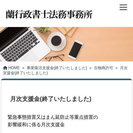
HOME
»
事業復活支援金(終了いたしました)
»
古物商許可
»
月次
支援金(終了いたしました)
月次支援金(終了いたしました)
緊急事態措置又はまん延防止等重点措置の
影響緩和に係る月次支援金